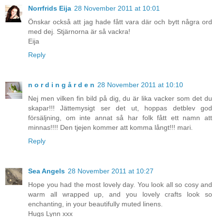
Norrfrids Eija
28 November 2011 at 10:01
Önskar också att jag hade fått vara där och bytt några ord
med dej. Stjärnorna är så vackra!
Eija
Reply
n o r d i n g å r d e n
28 November 2011 at 10:10
Nej men vilken fin bild på dig, du är lika vacker som det du
skapar!!! Jättemysigt ser det ut, hoppas detblev god
försäljning, om inte annat så har folk fått ett namn att
minnas!!!! Den tjejen kommer att komma långt!!! mari.
Reply
Sea Angels
28 November 2011 at 10:27
Hope you had the most lovely day. You look all so cosy and
warm all wrapped up, and you lovely crafts look so
enchanting, in your beautifully muted linens.
Hugs Lynn xxx