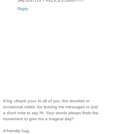
SALUDITOS Y FELICES DIAS!!!!!!!!
Reply
A big «thank you» to all of you, the devoted or
occasional visitor, for leaving me messages or just
a short note to say Hi. Your words always finds the
movement to give me a magical day!!
A friendly hug,