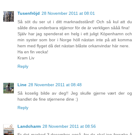
Tusenfröjd
28 November 2011 at 08:01
Så söt du ser ut i ditt marknadsstånd! Och så kul att du
sålde dina underbara stjärnor för de är verkligen sååå fina!
Själv har jag spenderat en helg i ett juligt Köpenhamn och
min syster som bor i Norge höll nästan inte på att komma
hem med flyget då det nästan blåste orkanvindar här nere.
Ha en fin vecka!
Kram Liv
Reply
Line
28 November 2011 at 08:48
Så koselig bilde av deg!! Jeg skulle gjerne vært der og
handlet de fine stjernene dine :)
Reply
Landcharm
28 November 2011 at 08:56
Er det marked 3.desember også, for da skal jeg forsøke å